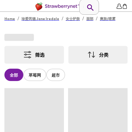
/
/
/
/
Home
珍爱芮德 Jane Iredale
女士护肤
面部
爽肤/喷雾
筛选
分类
全部
草莓网
超市