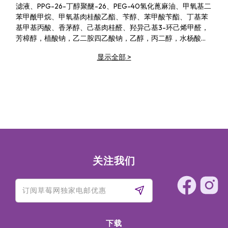
滤液、PPG-26-丁醇聚醚-26、PEG-40氢化蓖麻油、甲氧基二
苯甲酰甲烷、甲氧基肉桂酸乙酯、苄醇、苯甲酸苄酯、丁基苯
基甲基丙酸、香茅醇、己基肉桂醛、羟异己基3-环己烯甲醛，
芳樟醇，植酸钠，乙二胺四乙酸钠，乙醇，丙二醇，水杨酸乙
酯，苯氧乙醇，甲基异噻唑啉酮，甲基氯异噻唑啉酮，氯化
显示全部
>
镁，硝酸镁，柠檬酸，氯化钠，蓝色1（CI42090），红色
33（CI17200）。
关注我们
下载