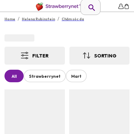
/
/
Home
Helena Rubinstein
Chăm sóc da
FILTER
SORTING
All
Strawberrynet
Mart