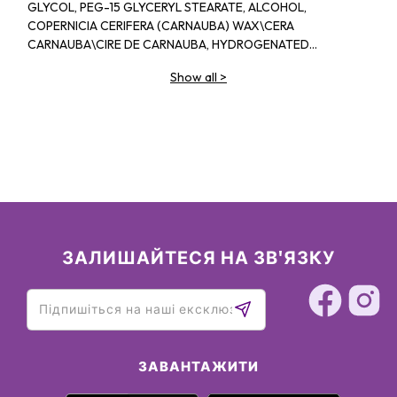
GLYCOL, PEG-15 GLYCERYL STEARATE, ALCOHOL,
COPERNICIA CERIFERA (CARNAUBA) WAX\CERA
CARNAUBA\CIRE DE CARNAUBA, HYDROGENATED
RAPESEED ALCOHOL, POLYVINYL ALCOHOL, BENTONITE,
Show all
>
TOCOPHEROL, SIMMONDSIA CHINENSIS (JOJOBA) SEED OIL,
DIMETHLCONE, SIMETHICONE, STEARIC ACID, SUCROSE
DISTEARATE, AMINOMETHYL PROPANEDIOL-AMINOMETHYL
PROPANOL, TIN OXIDE, DISODIUM EDTA, SODIUM CITRATE,
PHENOXYETHANOL, METHYLPARABEN, BUTYLPARABEN,
PROPYLPARABEN
ЗАЛИШАЙТЕСЯ НА ЗВ'ЯЗКУ
ЗАВАНТАЖИТИ