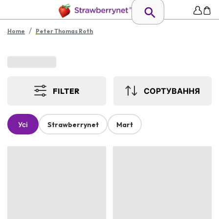
/
Home
Peter Thomas Roth
FILTER
СОРТУВАННЯ
Усі
Strawberrynet
Mart