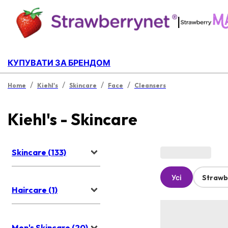
|
КУПУВАТИ ЗА БРЕНДОМ
/
/
/
/
Home
Kiehl's
Skincare
Face
Cleansers
Kiehl's - Skincare
Skincare (133)
Усі
Strawb
Haircare (1)
Men's Skincare (20)