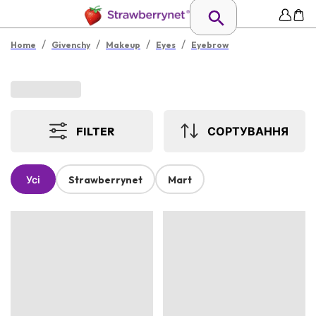
/
/
/
/
Home
Givenchy
Makeup
Eyes
Eyebrow
FILTER
СОРТУВАННЯ
Усі
Strawberrynet
Mart