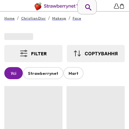
/
/
/
Home
Christian Dior
Makeup
Face
FILTER
СОРТУВАННЯ
Усі
Strawberrynet
Mart