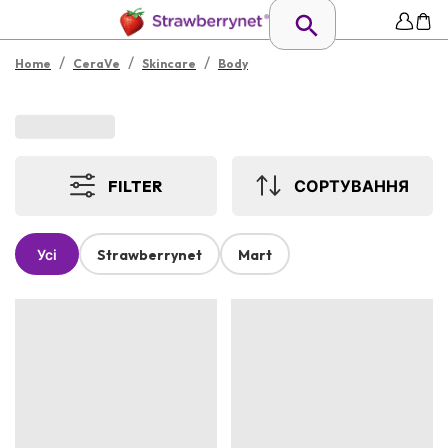
/
/
/
Home
CeraVe
Skincare
Body
FILTER
СОРТУВАННЯ
Усі
Strawberrynet
Mart