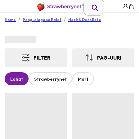
/
/
Home
Pang-alaga sa Balat
Neck & Decollete
FILTER
PAG-UURI
Lahat
Strawberrynet
Mart