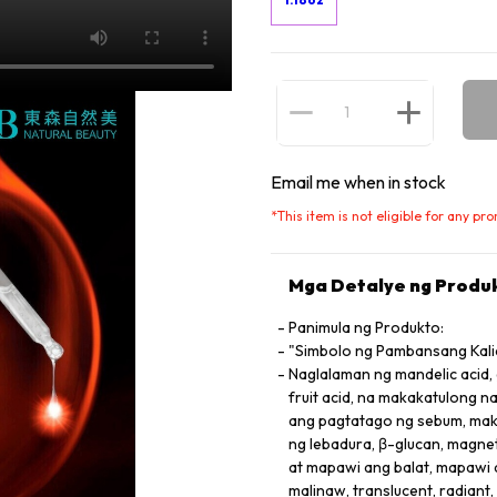
Email me when in stock
*
This item is not eligible for any pr
Mga Detalye ng Produ
Panimula ng Produkto:
"Simbolo ng Pambansang Kali
Naglalaman ng mandelic acid
fruit acid, na makakatulong 
ang pagtatago ng sebum, maki
ng lebadura, β-glucan, magn
at mapawi ang balat, mapawi a
malinaw, translucent, radiant,