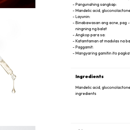
Pangunahing sangkap:
Mandelic acid, gluconolacton
Layunin:
Binabawasan ang acne, pag -u
ningning ng balat
Angkop para sa:
Katamtaman at madulas na bala
Paggamit:
Mangyaring gamitin ito pagkata
Ingredients
Mandelic acid, gluconolactone
ingredients