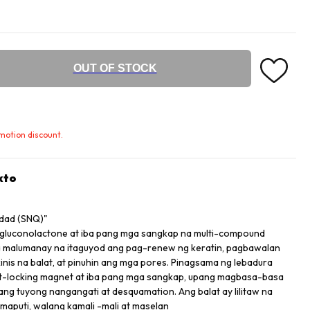
OUT OF STOCK
omotion discount.
kto
dad (SNQ)"
, gluconolactone at iba pang mga sangkap na multi-compound
na malumanay na itaguyod ang pag-renew ng keratin, pagbawalan
nis na balat, at pinuhin ang mga pores. Pinagsama ng lebadura
et-locking magnet at iba pang mga sangkap, upang magbasa-basa
ng tuyong nangangati at desquamation. Ang balat ay lilitaw na
 maputi, walang kamali -mali at maselan