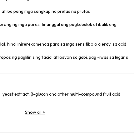
e at iba pang mga sangkap na prutas na prutas
rong ng mga pores, tinanggal ang pagkabulok at ibalik ang
t, hindi inirerekomenda para sa mga sensitibo o alerdyi sa acid
pos ng paglilinis ng facial at losyon sa gabi, pag -iwas sa lugar s
, yeast extract, β-glucan and other multi-compound fruit acid
Show all
>