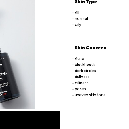
Skin Type
All
normal
oily
Skin Concern
Acne
blackheads
dark circles
dullness
oiliness
pores
uneven skin tone