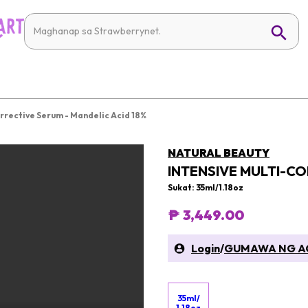
rrective Serum - Mandelic Acid 18%
NATURAL BEAUTY
INTENSIVE MULTI-CO
Sukat: 35ml/1.18oz
₱ 3,449.00
Login
/
GUMAWA NG A
35ml/
1.18oz