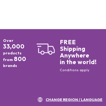
Over
FREE
33,000
Shipping
products
Anywhere
800
from
in the world!
brands
Conditions apply
CHANGE REGION / LANGUAGE