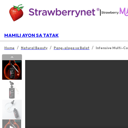
|
MAMILI AYON SA TATAK
/
/
/
Home
Natural Beauty
Pang-alaga sa Balat
Intensive Multi-Co