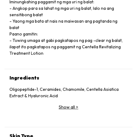
Iminungkahing paggamit ng mga uri ng balat:
- Angkop para sa lahat ng mga uri ng balat, lalo na ang
sensitibong balat
- Yaong mga bata at nais na maiwasan ang pagtanda ng
balat
Paano gamitin:
- Tuwing umaga at gabi pagkatapos ng pag -clear ng balat,
ilapat ito pagkatapos ng paggamit ng Centella Revitalizing
Treatment Lotion
Ingredients
Oligopeptide-1, Ceramides, Chamomile, Centella Asiatica
Extract & Hyaluronic Acid
Show all
>
Skin Type