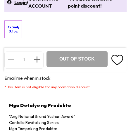
Login
/
ACCOUNT
point discount!
7x 3ml/
0.1oz
OUT OF STOCK
Email me when in stock
*
This item is not eligible for any promotion discount.
Mga Detalye ng Produkto
"Ang National Brand Yushan Award"
Centella Revitalizing Series
Mga Tampok ng Produkto: