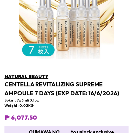
NATURAL BEAUTY
CENTELLA REVITALIZING SUPREME
AMPOULE 7 DAYS (EXP DATE: 16/6/2026)
Sukat: 7x 3ml/0.1oz
Weight: 0.02KG
₱ 6,077.50
GUMAWA NG
to unlock exclusive