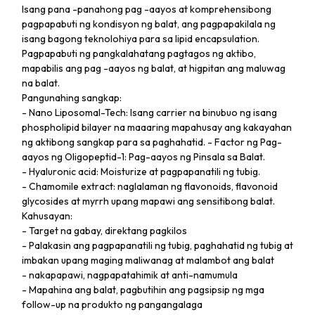
Isang pana -panahong pag -aayos at komprehensibong
pagpapabuti ng kondisyon ng balat, ang pagpapakilala ng
isang bagong teknolohiya para sa lipid encapsulation.
Pagpapabuti ng pangkalahatang pagtagos ng aktibo,
mapabilis ang pag -aayos ng balat, at higpitan ang maluwag
na balat.
Pangunahing sangkap:
- Nano Liposomal-Tech: Isang carrier na binubuo ng isang
phospholipid bilayer na maaaring mapahusay ang kakayahan
ng aktibong sangkap para sa paghahatid. - Factor ng Pag-
aayos ng Oligopeptid-1: Pag-aayos ng Pinsala sa Balat.
- Hyaluronic acid: Moisturize at pagpapanatili ng tubig.
- Chamomile extract: naglalaman ng flavonoids, flavonoid
glycosides at myrrh upang mapawi ang sensitibong balat.
Kahusayan:
- Target na gabay, direktang pagkilos
- Palakasin ang pagpapanatili ng tubig, paghahatid ng tubig at
imbakan upang maging maliwanag at malambot ang balat
- nakapapawi, nagpapatahimik at anti-namumula
- Mapahina ang balat, pagbutihin ang pagsipsip ng mga
follow-up na produkto ng pangangalaga