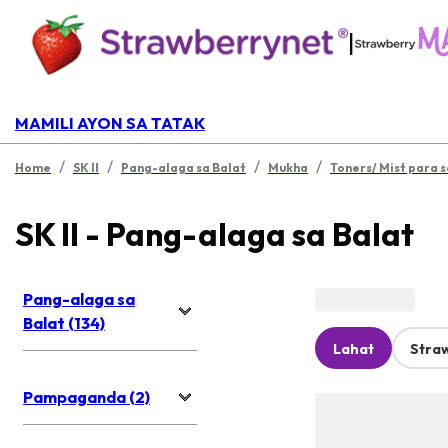
|
MAMILI AYON SA TATAK
/
/
/
/
Home
SK II
Pang-alaga sa Balat
Mukha
Toners/ Mist para 
SK II - Pang-alaga sa Balat
Pang-alaga sa
Balat (134)
Lahat
Stra
Pampaganda (2)