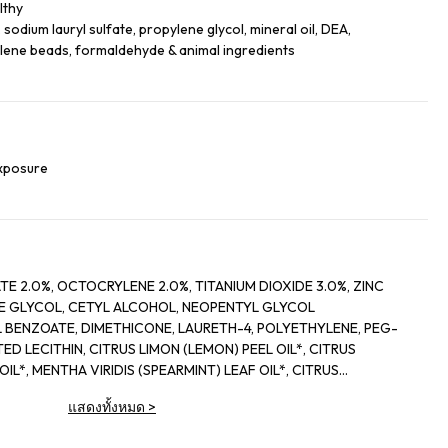
lthy
sodium lauryl sulfate, propylene glycol, mineral oil, DEA,
ylene beads, formaldehyde & animal ingredients
exposure
TE 2.0%, OCTOCRYLENE 2.0%, TITANIUM DIOXIDE 3.0%, ZINC
E GLYCOL, CETYL ALCOHOL, NEOPENTYL GLYCOL
L BENZOATE, DIMETHICONE, LAURETH-4, POLYETHYLENE, PEG-
D LECITHIN, CITRUS LIMON (LEMON) PEEL OIL*, CITRUS
IL*, MENTHA VIRIDIS (SPEARMINT) LEAF OIL*, CITRUS
PEEL OIL*, LIMONENE, LINALOOL, CITRAL, GARCINIA
แสดงทั้งหมด
>
 PANAX GINSENG (GINSENG) ROOT EXTRACT, CITRUS
ORANGE) FLOWER WAX, CASTANEA SATIVA (CHESTNUT) SEED