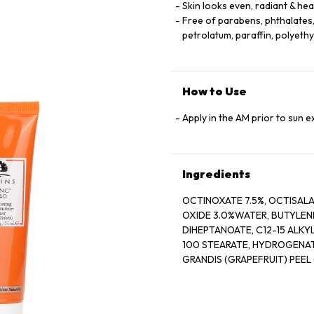
Skin looks even, radiant & hea
Free of parabens, phthalates, 
petrolatum, paraffin, polyeth
How to Use
Apply in the AM prior to sun 
Ingredients
OCTINOXATE 7.5%, OCTISALA
OXIDE 3.0%WATER, BUTYLEN
DIHEPTANOATE, C12-15 ALKY
100 STEARATE, HYDROGENATE
GRANDIS (GRAPEFRUIT) PEEL O
AURANTIUM DULCIS (ORANGE) 
MANGOSTANA PEEL EXTRACT,
AURANTIUM AMARA (BITTER 