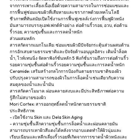
จากการเพาะเลี้ยงเนื้อเยื่อด้วยความสามารถในการซ่อมแซมและ
การฟื้นฟูซ่อมแซมผิวที่เสียหายและชราภาพด้วยเทคโนโลยี
ชีวภาพที่ทันสมัยเปิดใช้งานการฟื้นฟูเซลล์เร่งการฟื้นฟูผิวหนัง
มันสามารถบรรลุเอฟเฟกต์ห้าอย่าง: ต่อต้านริ้วรอย, อวบ, ต่อต้าน
ริ้วรอย, ความชุ่มชื้นและการลดน้ำหนัก
ส่วนผสมหลัก:
สารสกัดจากแมกโนเลีย: ซ่อมแซมผิวมีปัจจัยกระตุ้นส่วนผสมต้าน
การอักเสบตามธรรมชาติและปัจจัยต้านอนุมูลอิสระ เติมน้ำล็อค
น้ำ, ไวท์เทนนิ่ง จัดหาฟังก์ชั่นหลัก 5 ฟังก์ชั่นรวมถึงการต่อต้านริ้ว
รอยความชุ่มชื้นต่อต้านริ้วรอยความชุ่มชื้นและการลดน้ำหนัก
Ceramide: เสริมสร้างกลไกการป้องกันตามธรรมชาติของผิว
ปรับปรุงความสามารถของผิวในการล็อคน้ำเช่นเดียวกับความ
สมดุลของน้ำและน้ำมัน
สารสกัดคาโมมาล: ผ่อนคลายสงบและมีประสิทธิภาพต่อความ
รู้สึกไม่สบายของผิว
Mori Cortex: สารออกฤทธิ์ลดน้ำหนักตามธรรมชาติ
ประสิทธิภาพ:
- เปิดใช้งาน Skin และ Dela Skin Aging
- ความชุ่มชื้นลึกความชุ่มชื้นการล็อคน้ำและผ่อนคลายมัน
สามารถบรรเทาผิวสีแดงได้หลังจากอาบแดดทำให้ผิวนุ่มและ
เรียบเนียนและหลีกเลี่ยงริ้วรอยที่เกิดจากการขาดน้ำผิวหนังและ