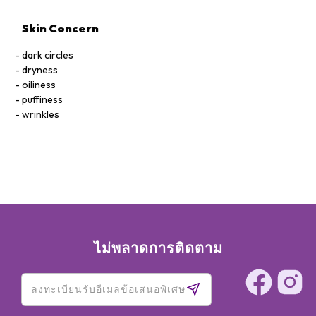
LIMONENE, COUMARIN, GERANIOL, ALPHA-ISOMETHYL
IONONE, CITRONELLOL, CARAMEL, YELLOW 5 (CI 19140), RED
Skin Concern
40 (CI 16035).160517
dark circles
dryness
oiliness
puffiness
wrinkles
ไม่พลาดการติดตาม