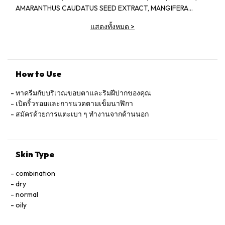
AMARANTHUS CAUDATUS SEED EXTRACT, MANGIFERA
INDICA (MANGO) SEED BUTTER, CETEARYL
แสดงทั้งหมด
>
ETHYLHEXANOATE, GLYCERYL STEARATES, PISUM SATIVUM
(PEA) EXTRACT, GLYCERIN, TRIBEHENIN, METHYLSILANOL
HYDROXYPROLINE ASPARTATE, NYMPHAEA ALBA FLOWER
EXTRACT, SACCHAROMYCES CEREVISIAE EXTRACT,
LEONTOPODIUM ALPINUM EXTRACT, ETHYLHEXYLGLYCERIN,
How to Use
ARTEMIA EXTRACT, URSOLIC ACID, SALVIA OFFICINALIS
(SAGE) LEAF EXTRACT, OLEANOLIC ACID, SODIUM
ทาครีมกับบริเวณขอบตาและริมฝีปากของคุณ
PALMITOYL PROLINE, SALICYLOYL PHYTOSPHINGOSINE,
เปิดริ้วรอยและการนวดตามเข็มนาฬิกา
CERATONIA SILIQUA GUM, SODIUM CARBOXYMETHYL BETA-
สมัครด้วยการแตะเบา ๆ ทำงานจากด้านนอก
GLUCAN, ROSMARINUS OFFICINALIS (ROSEMARY) LEAF
EXTRACT, SODIUM CHONDROITIN SULFATE, DIMETHICONE,
DIPROPYLENE GLYCOL, CETYL PHOSPHATE, ALLANTOIN,
Skin Type
PALMITIC ACID, CARBOMER, SODIUM HYDROXIDE, C13-14
ISOPARAFFIN, TITANIUM DIOXIDE (CI 77891), MICA, BUTYLENE
combination
GLYCOL, POLYACRYLAMIDE, SILICA, LAURETH-7, SALICYLIC
dry
ACID, BHT, CITRIC ACID, POTASSIUM SORBATE, SODIUM
normal
BENZOATE, CHLORPHENESIN, PHENOXYETHANOL,
oily
METHYLPARABEN, ETHYLPARABEN, PROPYLPARABEN,
SODIUM METHYLPARABEN, FRAGRANCE (PARFUM), LINALOOL,