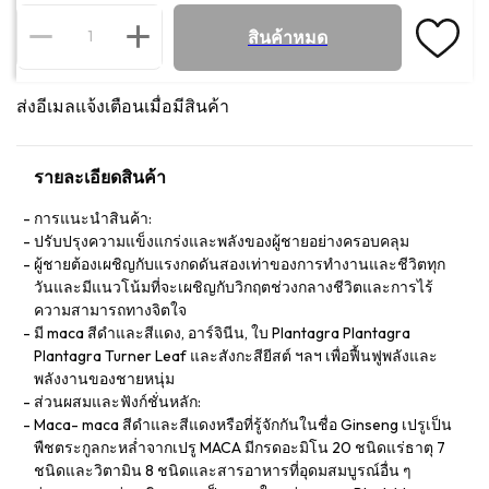
สินค้าหมด
ส่งอีเมลแจ้งเตือนเมื่อมีสินค้า
รายละเอียดสินค้า
การแนะนำสินค้า:
ปรับปรุงความแข็งแกร่งและพลังของผู้ชายอย่างครอบคลุม
ผู้ชายต้องเผชิญกับแรงกดดันสองเท่าของการทำงานและชีวิตทุก
วันและมีแนวโน้มที่จะเผชิญกับวิกฤตช่วงกลางชีวิตและการไร้
ความสามารถทางจิตใจ
มี maca สีดำและสีแดง, อาร์จินีน, ใบ Plantagra Plantagra
Plantagra Turner Leaf และสังกะสียีสต์ ฯลฯ เพื่อฟื้นฟูพลังและ
พลังงานของชายหนุ่ม
ส่วนผสมและฟังก์ชั่นหลัก:
Maca- maca สีดำและสีแดงหรือที่รู้จักกันในชื่อ Ginseng เปรูเป็น
พืชตระกูลกะหล่ำจากเปรู MACA มีกรดอะมิโน 20 ชนิดแร่ธาตุ 7
ชนิดและวิตามิน 8 ชนิดและสารอาหารที่อุดมสมบูรณ์อื่น ๆ