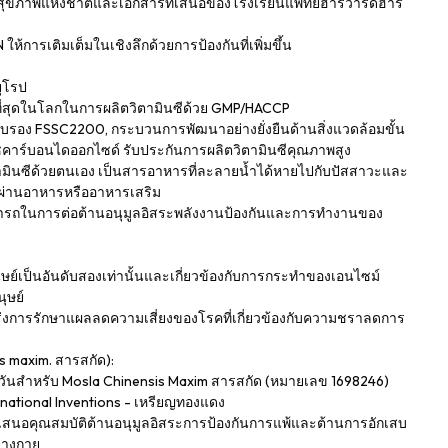
ภาพแห่งชาติและเอกสารที่เสนอของโรงเรียนแพทย์ฮาร์วาร์ดฮาร์
ให้การเติมเต็มในเชิงลึกด้วยการป้องกันที่เพิ่มขึ้น
ยุโรป
่ที่สุดในโลกในการผลิตวิตามินซีด้วย GMP/HACCP
บรอง FSSC2200, กระบวนการพัฒนาอย่างยั่งยืนด้านสิ่งแวดล้อมขั้น
คาร์บอนไดออกไซด์ รับประกันการผลิตวิตามินซีคุณภาพสูง
ตามินซีด้วยตนเอง เป็นสารอาหารที่ละลายน้ำได้หายไปกับปัสสาวะและ
คผ่านอาหารหรืออาหารเสริม
ามารถในการต่อต้านอนุมูลอิสระพลังงานป้องกันและการทำงานของ
ุษย์เป็นอันดับสองเท่านั้นและเกี่ยวข้องกับการกระทำของเอนไซม์
ุษย์
นเร่งการรักษาแผลลดความเสี่ยงของโรคที่เกี่ยวข้องกับความชราลดการ
s maxim. สารสกัด):
้หวันสำหรับ Mosla Chinensis Maxim สารสกัด (หมายเลข 1698246)
national Inventions - เหรียญทองแดง
 เสนอคุณสมบัติต้านอนุมูลอิสระการป้องกันการแพ้และต้านการอักเสบ
่างกาย