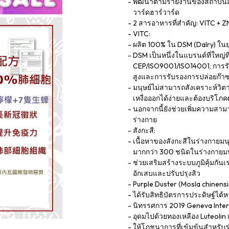
พัฒนาตามรายงานของสถาบันสุข
วาร์ดฮาร์วาร์ด
2 สารอาหารที่สำคัญ: VITC + ZN 
VITC:
ผลิต 100% ใน DSM (Dalry) ใน
DSM เป็นหนึ่งในแบรนด์ที่ใหญ
CEP/ISO9001/ISO14001, การรั
สูงและการรับรองการปล่อยก๊าซ
มนุษย์ไม่สามารถสังเคราะห์วิ
เหงื่อออกได้ง่ายและต้องบริโภ
นอกจากนี้ยังช่วยเพิ่มความส
ร่างกาย
สังกะสี:
เนื้อหาของสังกะสีในร่างกายมน
มากกว่า 300 ชนิดในร่างกายมน
ช่วยเสริมสร้างระบบภูมิคุ้มกั
อักเสบและปรับปรุงสิว
Purple Duster (Mosla chinensi
ได้รับสิทธิบัตรการประดิษฐ์ไต
นิทรรศการ 2019 Geneva Inter
อุดมไปด้วยทองเหลือง Luteolin
ให้โภชนาการที่เข้มข้นสำหรับร