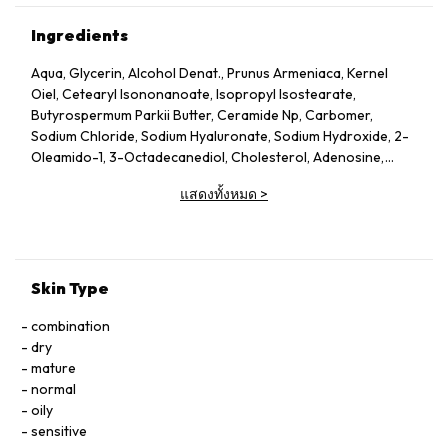
Ingredients
Aqua, Glycerin, Alcohol Denat., Prunus Armeniaca, Kernel
Oiel, Cetearyl Isononanoate, Isopropyl Isostearate,
Butyrospermum Parkii Butter, Ceramide Np, Carbomer,
Sodium Chloride, Sodium Hyaluronate, Sodium Hydroxide, 2-
Oleamido-1, 3-Octadecanediol, Cholesterol, Adenosine,
Ammonium Polyacryloyldimethyl Taurate,
แสดงทั้งหมด
>
Hydroxyacetophenone, Hydroxypalmitoyl Sphinganine,
Capryloyl Salicylic Acid, Vitreoscilla Ferment, Citric Acid,
Xanthan Gum, Menthoxypropanediol, Tocopherol,
Chlorphenesin, Ci 19140, Ci 42090, Linalool, Limonene, Citral,
Parfum
Skin Type
combination
dry
mature
normal
oily
sensitive