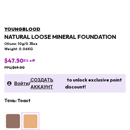
YOUNGBLOOD
NATURAL LOOSE MINERAL FOUNDATION
Объем: 10g/0.35oz
Weight: 0.06KG
$47.50
3
% off
РРЦ $49.00
СОЗДАТЬ
to unlock exclusive point
Войти
/
АККАУНТ
discount!
Тень: Toast