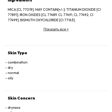
Ingredients
MICA [CL 77019]. MAY CONTAIN[+/-]: TITANIUM DIOXIDE [CI
77891]. IRON OXIDES [CL 77489. CL 77491, CL 77492, CI
77499]. BISMUTH OXYCHLORIDE [CI 77163].
Показать все
>
Skin Type
combination
dry
normal
oily
Skin Concern
dryness