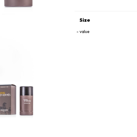
Size
value