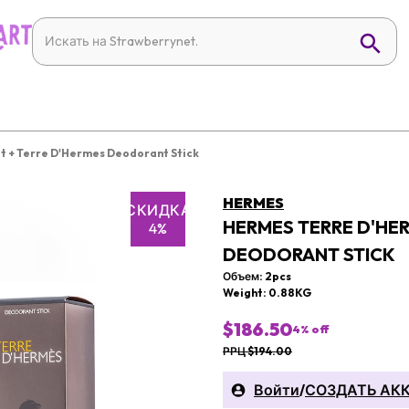
t + Terre D'Hermes Deodorant Stick
HERMES
СКИДКА
HERMES TERRE D'HER
4%
DEODORANT STICK
Объем: 2pcs
Weight: 0.88KG
$186.50
4
% off
РРЦ $194.00
Войти
/
СОЗДАТЬ АК