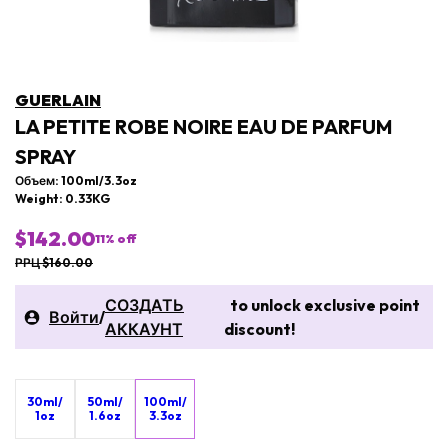
GUERLAIN
LA PETITE ROBE NOIRE EAU DE PARFUM
SPRAY
Объем: 100ml/3.3oz
Weight: 0.33KG
$142.00
11
% off
РРЦ $160.00
СОЗДАТЬ
to unlock exclusive point
Войти
/
АККАУНТ
discount!
30ml/
50ml/
100ml/
1oz
1.6oz
3.3oz