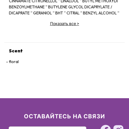
CINNAMATE CITRONELLOL '' LINALOOL '' BUTYL METHOXYDI
BENZOYLMETHANE '' BUTYLENE GLYCOL DICAPRYLATE /
DICAPRATE '' GERANIOL '' BHT '' CITRAL '' BENZYL ALCOHOL ''
FARNESOL '' EUGENOL Cl 60730 (EXT.VIOLET 2) '' ALPHA-ISO
Показать все
>
METHYL IONONE '' BENZYL BENZOATE '' BENZYL
SALICYLATE
HYDROXYCITRONELLAL ISOEUGENOL 06666M
Scent
floral
ОСТАВАЙТЕСЬ НА СВЯЗИ