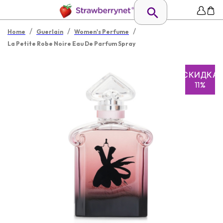
/
/
/
Home
Guerlain
Women's Perfume
La Petite Robe Noire Eau De Parfum Spray
СКИДКА
11%