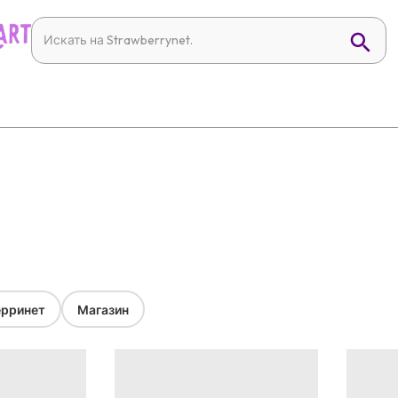
рринет
Магазин