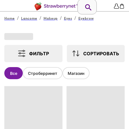
/
/
/
/
Home
Lancome
Makeup
Eyes
Eyebrow
ФИЛЬТР
СОРТИРОВАТЬ
Все
Строберринет
Магазин