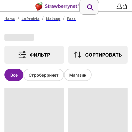
/
/
/
Home
La Prairie
Makeup
Face
ФИЛЬТР
СОРТИРОВАТЬ
Все
Строберринет
Магазин