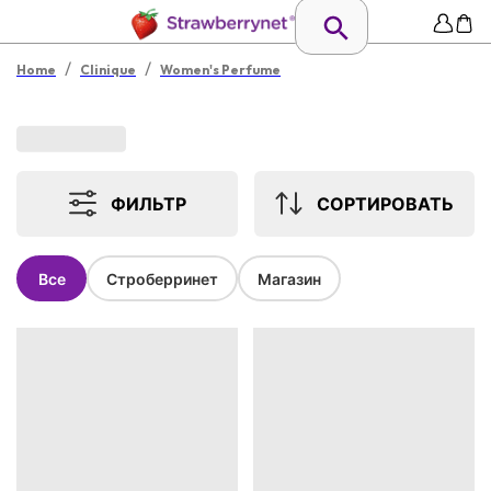
/
/
Home
Clinique
Women's Perfume
ФИЛЬТР
СОРТИРОВАТЬ
Все
Строберринет
Магазин