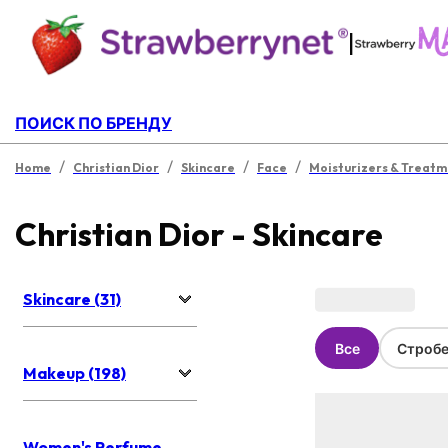
|
ПОИСК ПО БРЕНДУ
/
/
/
/
Home
Christian Dior
Skincare
Face
Moisturizers & Treatm
Christian Dior - Skincare
Skincare (31)
Все
Стробе
Makeup (198)
Women's Perfume