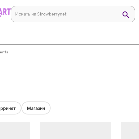
ents
рринет
Магазин