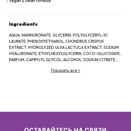
Vegan & clean formula
Ingredients
AQUA, MANNURONATE, GLYCERIN, POLYGLYCERYL-10
LAURATE, PHENOXYETHANOL, CHONDRUS CRISPUS
EXTRACT, HYDROLYZED ULVA LACTUCA EXTRACT, SODIUM
HYALURONATE, ETHYLHEXYLGLYCERIN, COCO-GLUCOSIDE,
PARFUM, CAPRYLYL GLYCOL, ALCOHOL, SODIUM CITRATE,
LINALOOL, HEXYL CINNAMAL, CITRIC ACID, LIMONENE,
Показать все
>
GERANIOL, GLAUCINE, SORBIC ACID, ACETYL
TETRAPEPTIDE-2, BENZYL ALCOHOL, BENZYL BENZOATE,
BIOTIN
ОСТАВАЙТЕСЬ НА СВЯЗИ