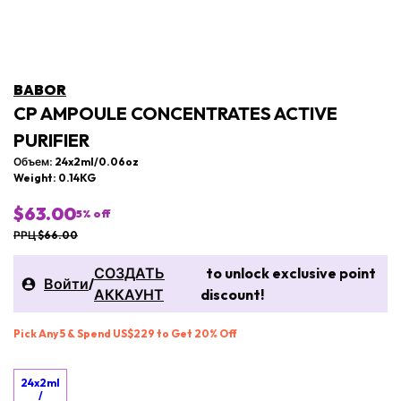
BABOR
CP AMPOULE CONCENTRATES ACTIVE
PURIFIER
Объем: 24x2ml/0.06oz
Weight: 0.14KG
$63.00
5
% off
РРЦ $66.00
СОЗДАТЬ
to unlock exclusive point
Войти
/
АККАУНТ
discount!
Pick Any 5 & Spend US$229 to Get 20% Off
24x2ml
/