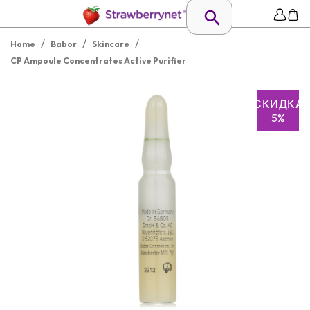
/
/
/
Home
Babor
Skincare
CP Ampoule Concentrates Active Purifier
СКИДКА
5%