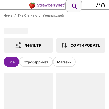
/
/
Home
The Ordinary
Уход за кожей
ФИЛЬТР
СОРТИРОВАТЬ
Все
Строберринет
Магазин