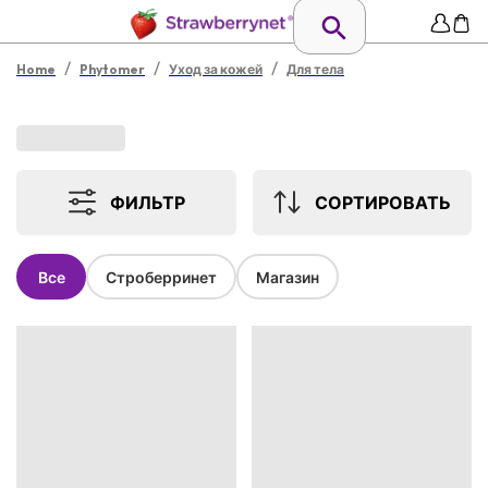
/
/
/
Home
Phytomer
Уход за кожей
Для тела
ФИЛЬТР
СОРТИРОВАТЬ
Все
Строберринет
Магазин