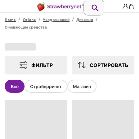
/
/
/
/
Home
Orlane
Уход за кожей
Для лица
Очищающие средства
ФИЛЬТР
СОРТИРОВАТЬ
Все
Строберринет
Магазин