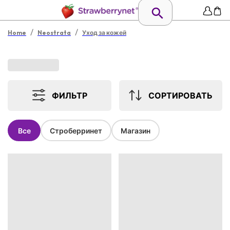
/
/
Home
Neostrata
Уход за кожей
ФИЛЬТР
СОРТИРОВАТЬ
Все
Строберринет
Магазин