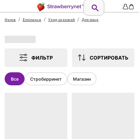
/
/
/
Home
Eminence
Уход за кожей
Для лица
ФИЛЬТР
СОРТИРОВАТЬ
Все
Строберринет
Магазин