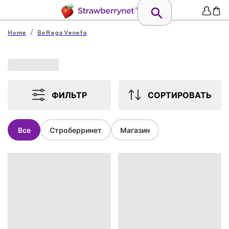
/
Home
Bottega Veneta
ФИЛЬТР
СОРТИРОВАТЬ
Все
Строберринет
Магазин