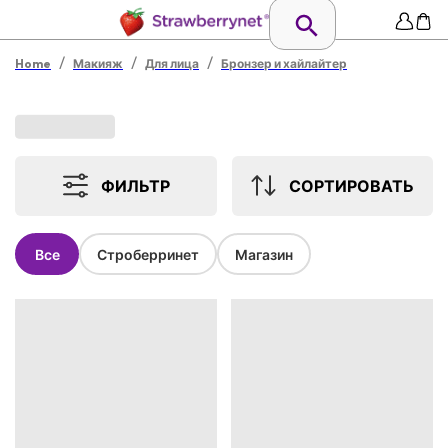
/
/
/
Home
Макияж
Для лица
Бронзер и хайлайтер
ФИЛЬТР
СОРТИРОВАТЬ
Все
Строберринет
Магазин