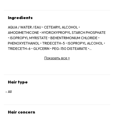
Ingredients
AQUA / WATER / EAU • CETEARYL ALCOHOL •
AMODIMETHICONE • HYDROXYPROPYL STARCH PHOSPHATE
• ISOPROPYL MYRISTATE • BEHENTRIMONIUM CHLORIDE •
PHENOXYETHANOL • TRIDECETH-5 • ISOPROPYL ALCOHOL •
TRIDECETH-6 • GLYCERIN • PEG-150 DISTEARATE •
CAPRYLYL GLYCOL • TRIDECETH-10 • LIMONENE •
Показать все
>
CETRIMONIUM CHLORIDE • CITRIC ACID • SODIUM
HYALURONATE • SERINE • TOCOPHEROL • ACETIC ACID • CI
60730 / EXT. VIOLET 2 • LEONTOPODIUM ALPINUM
FLOWER/LEAF EXTRACT • MALVA SYLVESTRIS FLOWER
EXTRACT / MALLOW FLOWER EXTRACT • SODIUM BENZOATE
Hair type
• POTASSIUM SORBATE • PARFUM / FRAGRANCE.
All
Hair concern