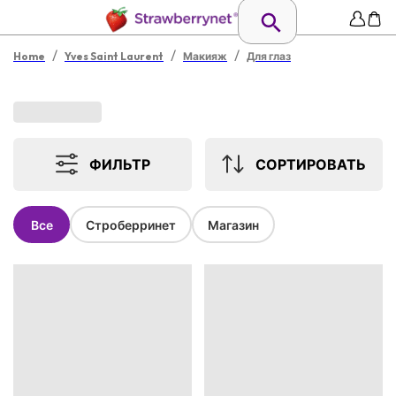
/
/
/
Home
Yves Saint Laurent
Макияж
Для глаз
ФИЛЬТР
СОРТИРОВАТЬ
Все
Строберринет
Магазин