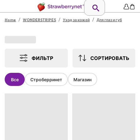
/
/
/
Home
WONDERSTRIPES
Уход за кожей
Для глаз и губ
ФИЛЬТР
СОРТИРОВАТЬ
Все
Строберринет
Магазин