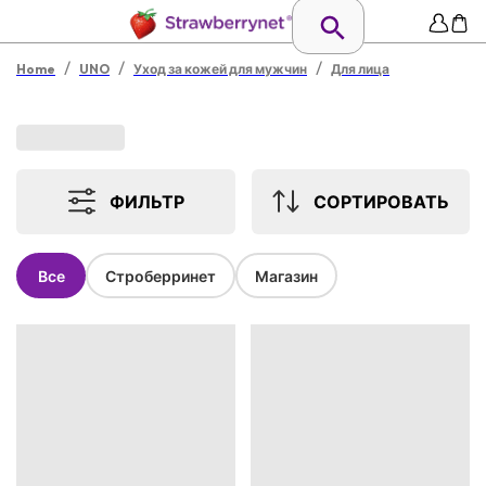
/
/
/
Home
UNO
Уход за кожей для мужчин
Для лица
ФИЛЬТР
СОРТИРОВАТЬ
Все
Строберринет
Магазин