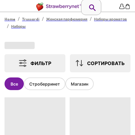
/
/
/
Home
Trussardi
Женская парфюмерия
Наборы ароматов
/
Наборы
ФИЛЬТР
СОРТИРОВАТЬ
Все
Строберринет
Магазин