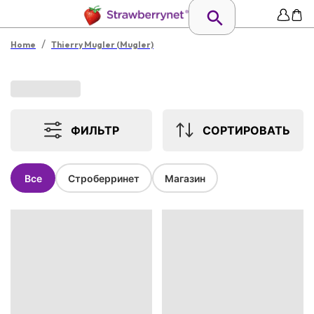
/
Home
Thierry Mugler (Mugler)
ФИЛЬТР
СОРТИРОВАТЬ
Все
Строберринет
Магазин