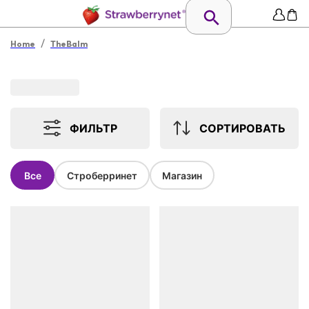
/
Home
TheBalm
ФИЛЬТР
СОРТИРОВАТЬ
Все
Строберринет
Магазин