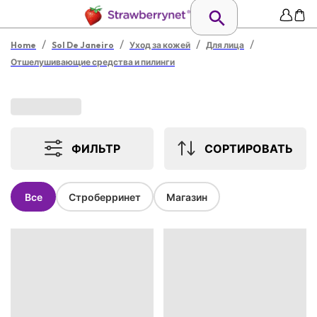
/
/
/
/
Home
Sol De Janeiro
Уход за кожей
Для лица
Отшелушивающие средства и пилинги
ФИЛЬТР
СОРТИРОВАТЬ
Все
Строберринет
Магазин