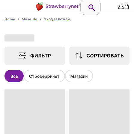
/
/
Home
Shiseido
Уход за кожей
ФИЛЬТР
СОРТИРОВАТЬ
Все
Строберринет
Магазин