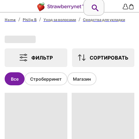
/
/
/
Home
Philip B
Уход за волосами
Средства для укладки
ФИЛЬТР
СОРТИРОВАТЬ
Все
Строберринет
Магазин