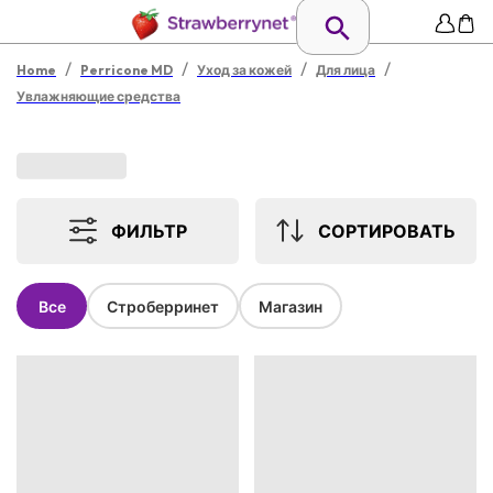
/
/
/
/
Home
Perricone MD
Уход за кожей
Для лица
Увлажняющие средства
ФИЛЬТР
СОРТИРОВАТЬ
Все
Строберринет
Магазин