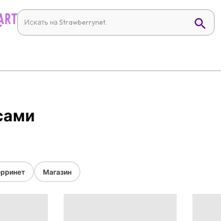
осами
рринет
Магазин