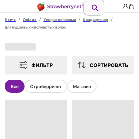
/
/
/
/
Home
Ouidad
Уход за волосами
Кондиционер
для кудрявых и волнистых волос
ФИЛЬТР
СОРТИРОВАТЬ
Все
Строберринет
Магазин