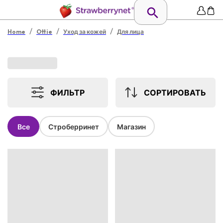
/
/
/
Home
Ottie
Уход за кожей
Для лица
ФИЛЬТР
СОРТИРОВАТЬ
Все
Строберринет
Магазин