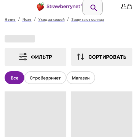
/
/
/
Home
Nuxe
Уход за кожей
Защита от солнца
ФИЛЬТР
СОРТИРОВАТЬ
Все
Строберринет
Магазин